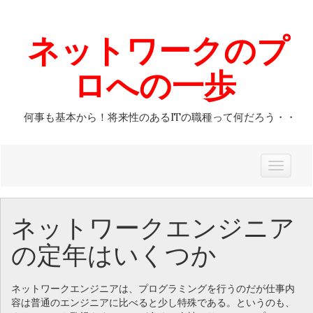
ネットワークのプ
ロへの一歩
何事も基本から！将来性のあるITの職種って何だろう・・
T
o
g
ネットワークエンジニア
g
l
の定年はいくつか
e
n
a
ネットワークエンジニアは、プログラミングを行うのだが仕事内
v
容は普通のエンジニアに比べると少し特殊である。というのも、
i