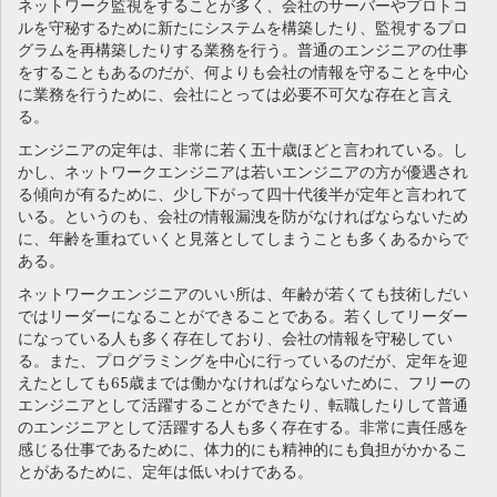
ネットワーク監視をすることが多く、会社のサーバーやプロトコ
g
ルを守秘するために新たにシステムを構築したり、監視するプロ
a
グラムを再構築したりする業務を行う。普通のエンジニアの仕事
t
をすることもあるのだが、何よりも会社の情報を守ることを中心
i
に業務を行うために、会社にとっては必要不可欠な存在と言え
o
る。
n
エンジニアの定年は、非常に若く五十歳ほどと言われている。し
かし、ネットワークエンジニアは若いエンジニアの方が優遇され
る傾向が有るために、少し下がって四十代後半が定年と言われて
いる。というのも、会社の情報漏洩を防がなければならないため
に、年齢を重ねていくと見落としてしまうことも多くあるからで
ある。
ネットワークエンジニアのいい所は、年齢が若くても技術しだい
ではリーダーになることができることである。若くしてリーダー
になっている人も多く存在しており、会社の情報を守秘してい
る。また、プログラミングを中心に行っているのだが、定年を迎
えたとしても65歳までは働かなければならないために、フリーの
エンジニアとして活躍することができたり、転職したりして普通
のエンジニアとして活躍する人も多く存在する。非常に責任感を
感じる仕事であるために、体力的にも精神的にも負担がかかるこ
とがあるために、定年は低いわけである。